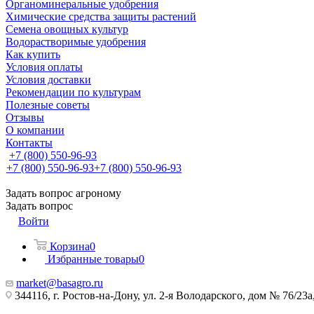
Органоминеральные удобрения
Химические средства защиты растений
Семена овощных культур
Водорастворимые удобрения
Как купить
Условия оплаты
Условия доставки
Рекомендации по культурам
Полезные советы
Отзывы
О компании
Контакты
+7 (800) 550-96-93
+7 (800) 550-96-93
+7 (800) 550-96-93
Задать вопрос агроному
Задать вопрос
Войти
Корзина
0
Избранные товары
0
market@basagro.ru
344116, г. Ростов-на-Дону, ул. 2-я Володарского, дом № 76/23а