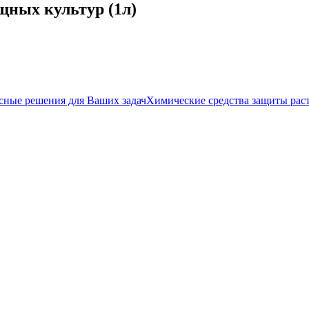
щных культур (1л)
сные решения для Ваших задач
Химические средства защиты рас