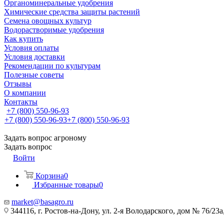
Органоминеральные удобрения
Химические средства защиты растений
Семена овощных культур
Водорастворимые удобрения
Как купить
Условия оплаты
Условия доставки
Рекомендации по культурам
Полезные советы
Отзывы
О компании
Контакты
+7 (800) 550-96-93
+7 (800) 550-96-93
+7 (800) 550-96-93
Задать вопрос агроному
Задать вопрос
Войти
Корзина
0
Избранные товары
0
market@basagro.ru
344116, г. Ростов-на-Дону, ул. 2-я Володарского, дом № 76/23а