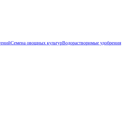
тений
Семена овощных культур
Водорастворимые удобрения